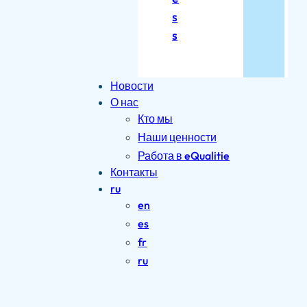
s
s
Новости
О нас
Кто мы
Наши ценности
Работа в eQualitie
Контакты
ru
en
es
fr
ru